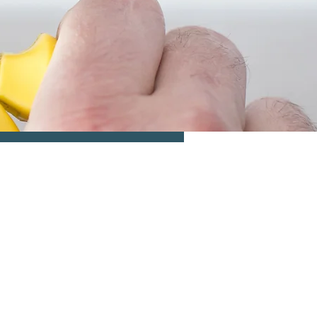
 come obiettivo
zi di progettazione,
d'impiantistica
le che civile,
 collaudo finale.
CONTATTACI