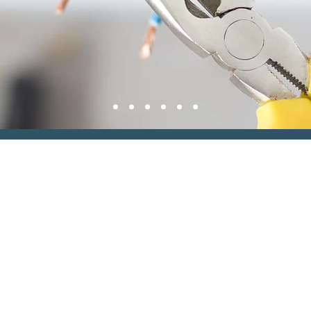
Styletech
Styletech di Angelo Rubino ha
principale la fornitura di servi
realizzazione e manutenzione 
generale, sia a livello industria
compresa l'intera procedura di
+