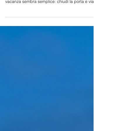
spegnere prima di ripartire
Lasciare la seconda casa al mare “in pausa”
dopo un weekend o qualche settimana di
vacanza sembra semplice: chiudi la porta e via.
In realtà, proprio in quel momento si+ decidono
consumi inutili, piccoli rischi elettrici (standby,
carichi continui, ciabatte sotto sforzo) e
soprattutto la tua tranquillità al rientro. L’obiettivo
non è “staccare tutto a caso”, ma fare una
chiusura ragionata: lasciare attivi solo i servizi
necessari (ad esempio frigo e, se ti serve, la
connettiv