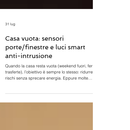
31 lug
Casa vuota: sensori
porte/finestre e luci smart
anti-intrusione
Quando la casa resta vuota (weekend fuori, ferie,
trasferte), l’obiettivo è sempre lo stesso: ridurre i
rischi senza sprecare energia. Eppure molte
soluzioni “fai da te” sono poco efficaci: la classica
luce lasciata accesa tutta la notte è costosa,
prevedibile e spesso non aumenta davvero la
sicurezza. Una strategia più credibile e utile è
combinare due elementi semplici: sensori
porte/finestre (per sapere se e quando qualcuno