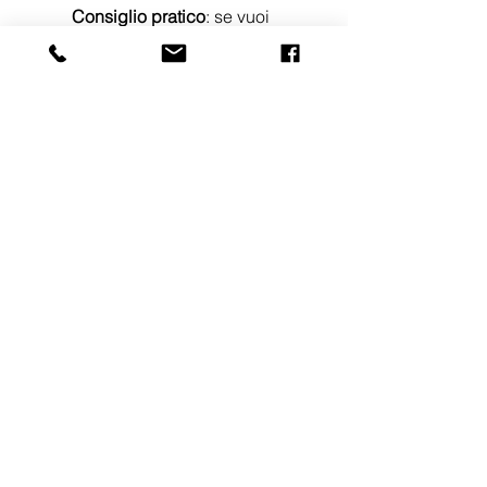
Consiglio pratico
: se vuoi 
controllo remoto, valuta di 
lasciare modem/router su una 
presa protetta e stabile (e, se 
possibile, con piccola 
protezione da sovratensioni).
La combinazione più 
efficace (in sintesi)
Se vuoi un setup “minimo ma 
intelligente” per partire serena:
Luci smart
 con simulazione 
presenza
1–2 prese smart
 per standby (zona 
TV e scrivania)
2 sensori porte/finestre
 (ingresso + 
porta finestra)