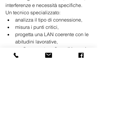
interferenze e necessità specifiche.
Un tecnico specializzato:
analizza il tipo di connessione,
misura i punti critici,
progetta una LAN coerente con le 
abitudini lavorative,
configura router e firewall in modo 
professionale,
ottimizza la sicurezza,
garantisce assistenza post-
installazione.
L’obiettivo non è solo “avere Internet”, 
ma creare un’infrastruttura 
professionale in ambiente domestico
.
Conclusione
Lo smart working richiede molto più di 
una semplice connessione Wi-Fi: 